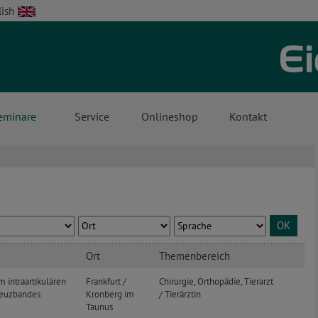
lish
eminare
Service
Onlineshop
Kontakt
OK
Ort
Themenbereich
m intraartikulären
Frankfurt /
Chirurgie, Orthopädie, Tierarzt
reuzbandes
Kronberg im
/ Tierärztin
Taunus