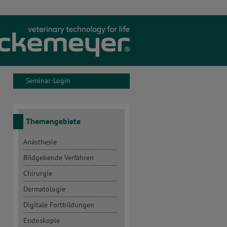
Unternehmen
Aktuelles
Seminar-Login
Seminare
Service
Themengebiete
Onlineshop
Anästhesie
Bildgebende Verfahren
Kontakt
Chirurgie
Dermatologie
Seminar-Konto
Digitale Fortbildungen
Endoskopie