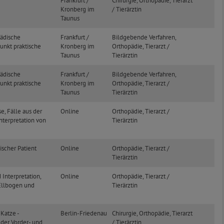
Frankfurt /
Chirurgie, Orthopädie, Tierarzt
Kronberg im
/ Tierärztin
Taunus
pädische
Frankfurt /
Bildgebende Verfahren,
unkt praktische
Kronberg im
Orthopädie, Tierarzt /
Taunus
Tierärztin
pädische
Frankfurt /
Bildgebende Verfahren,
unkt praktische
Kronberg im
Orthopädie, Tierarzt /
Taunus
Tierärztin
e, Fälle aus der
Online
Orthopädie, Tierarzt /
nterpretation von
Tierärztin
ischer Patient
Online
Orthopädie, Tierarzt /
Tierärztin
Interpretation,
Online
Orthopädie, Tierarzt /
Ellbogen und
Tierärztin
Katze -
Berlin-Friedenau
Chirurgie, Orthopädie, Tierarzt
 der Vorder- und
/ Tierärztin