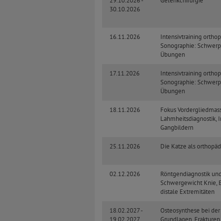
29.10.2026 -
Gelenkchirurgie
30.10.2026
16.11.2026
Intensivtraining ortho
Sonographie: Schwerp
Übungen
17.11.2026
Intensivtraining ortho
Sonographie: Schwerp
Übungen
18.11.2026
Fokus Vordergliedmass
Lahmheitsdiagnostik, I
Gangbildern
25.11.2026
Die Katze als orthopäd
02.12.2026
Röntgendiagnostik und 
Schwergewicht Knie, 
distale Extremitäten
18.02.2027 -
Osteosynthese bei der 
19.02.2027
Grundlagen, Frakturen