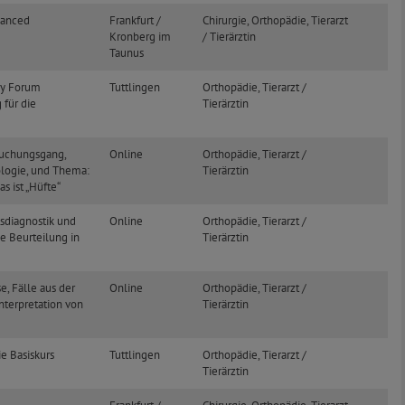
vanced
Frankfurt /
Chirurgie, Orthopädie, Tierarzt
Kronberg im
/ Tierärztin
Taunus
ry Forum
Tuttlingen
Orthopädie, Tierarzt /
 für die
Tierärztin
suchungsgang,
Online
Orthopädie, Tierarzt /
logie, und Thema:
Tierärztin
s ist „Hüfte“
tsdiagnostik und
Online
Orthopädie, Tierarzt /
e Beurteilung in
Tierärztin
, Fälle aus der
Online
Orthopädie, Tierarzt /
nterpretation von
Tierärztin
e Basiskurs
Tuttlingen
Orthopädie, Tierarzt /
Tierärztin