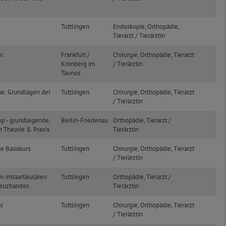
Tuttlingen
Endoskopie, Orthopädie,
Tierarzt / Tierärztin
ic
Frankfurt /
Chirurgie, Orthopädie, Tierarzt
Kronberg im
/ Tierärztin
Taunus
se: Grundlagen der
Tuttlingen
Chirurgie, Orthopädie, Tierarzt
/ Tierärztin
p - grundlegende,
Berlin-Friedenau
Orthopädie, Tierarzt /
n Theorie & Praxis
Tierärztin
e Basiskurs
Tuttlingen
Chirurgie, Orthopädie, Tierarzt
/ Tierärztin
m intraartikulären
Tuttlingen
Orthopädie, Tierarzt /
reuzbandes
Tierärztin
ic
Tuttlingen
Chirurgie, Orthopädie, Tierarzt
/ Tierärztin