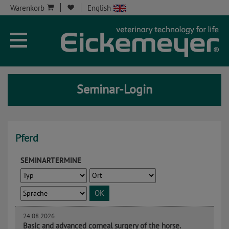
Warenkorb
English
Unternehmen
Aktuelles
Seminar-Login
Seminare
Service
Pferd
Onlineshop
SEMINARTERMINE
Kontakt
OK
Seminar-Kont
24.08.2026
Basic and advanced corneal surgery of the horse.