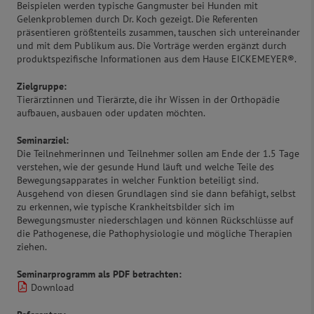
Beispielen werden typische Gangmuster bei Hunden mit
Gelenkproblemen durch Dr. Koch gezeigt. Die Referenten
präsentieren größtenteils zusammen, tauschen sich untereinander
und mit dem Publikum aus. Die Vorträge werden ergänzt durch
produktspezifische Informationen aus dem Hause EICKEMEYER®.
Zielgruppe:
Tierärztinnen und Tierärzte, die ihr Wissen in der Orthopädie
aufbauen, ausbauen oder updaten möchten.
Seminarziel:
Die Teilnehmerinnen und Teilnehmer sollen am Ende der 1.5 Tage
verstehen, wie der gesunde Hund läuft und welche Teile des
Bewegungsapparates in welcher Funktion beteiligt sind.
Ausgehend von diesen Grundlagen sind sie dann befähigt, selbst
zu erkennen, wie typische Krankheitsbilder sich im
Bewegungsmuster niederschlagen und können Rückschlüsse auf
die Pathogenese, die Pathophysiologie und mögliche Therapien
ziehen.
Seminarprogramm als PDF betrachten:
Download