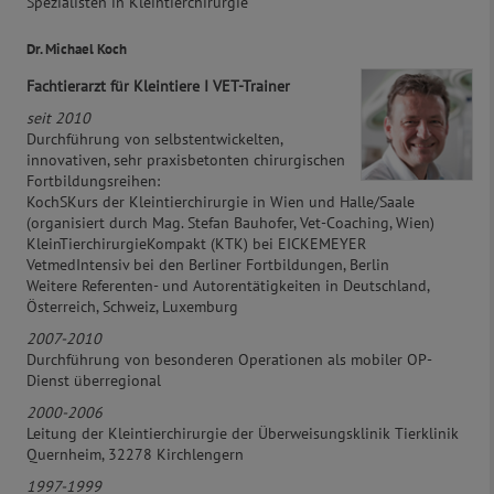
Spezialisten in Kleintierchirurgie
Dr. Michael Koch
Fachtierarzt für Kleintiere I VET-Trainer
seit 2010
Durchführung von selbstentwickelten,
innovativen, sehr praxisbetonten chirurgischen
Fortbildungsreihen:
KochSKurs der Kleintierchirurgie in Wien und Halle/Saale
(organisiert durch Mag. Stefan Bauhofer, Vet-Coaching, Wien)
KleinTierchirurgieKompakt (KTK) bei EICKEMEYER
VetmedIntensiv bei den Berliner Fortbildungen, Berlin
Weitere Referenten- und Autorentätigkeiten in Deutschland,
Österreich, Schweiz, Luxemburg
2007-2010
Durchführung von besonderen Operationen als mobiler OP-
Dienst überregional
2000-2006
Leitung der Kleintierchirurgie der Überweisungsklinik Tierklinik
Quernheim, 32278 Kirchlengern
1997-1999