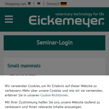
Shopping cart
Deutsch
Company
Current
Seminar-Login
Seminars
Service
Small mammals
Online shop
SEMINAR DATES
Contact
Wir verwenden Cookies, um Ihr Erlebnis auf dieser Website zu
There are no events for this selection.
verbessern. Mehr über unsere Cookies und wie wir sie verwenden,
Seminar acco
erfahren Sie in unseren
Cookie-Richtlinien
.
Mit Ihrer Zustimmung helfen Sie uns, unsere Website laufend zu
> Terms and conditions
verbessern und Ihnen relevante Inhalte anzuzeigen.