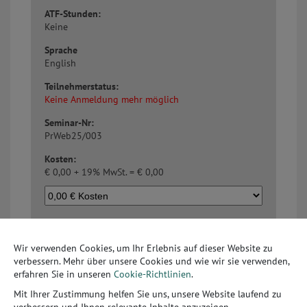
ATF-Stunden:
Keine
Sprache
English
Teilnehmerstatus:
Keine Anmeldung mehr möglich
Seminar-Nr:
PrWeb25/003
Kosten:
€
0,00 + 19% MwSt. =
€
0,00
Beschreibung:
Wir verwenden Cookies, um Ihr Erlebnis auf dieser Website zu
This will be an informative session on the iCare line of
verbessern. Mehr über unsere Cookies und wie wir sie verwenden,
tonometers, where we will explore the advantages of
erfahren Sie in unseren
Cookie-Richtlinien
.
rebound tonometry compared to other available methods.
Discover why monitoring IOP is so important, why low IOP
Mit Ihrer Zustimmung helfen Sie uns, unsere Website laufend zu
can be just as concerning as high IOP and learn effective