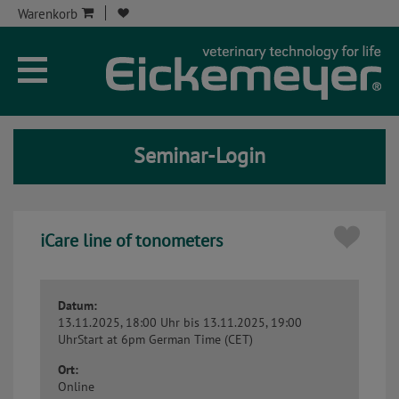
Warenkorb
Unternehmen
Aktuelles
Seminar-Login
Seminare
Service
iCare line of tonometers
Onlineshop
Kontakt
Datum:
13.11.2025, 18:00 Uhr
bis 13.11.2025, 19:00
Uhr
Start at 6pm German Time (CET)
Seminar-Kont
Ort:
Online