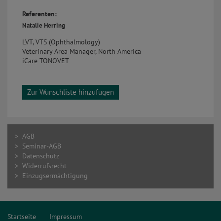
Referenten:
Natalie Herring
LVT, VTS (Ophthalmology)
Veterinary Area Manager, North America
iCare TONOVET
Zur Wunschliste hinzufügen
> AGB
> Seminar-AGB
> Datenschutz
> Widerrufsrecht
> Einzugsermächtigung
Startseite
Impressum