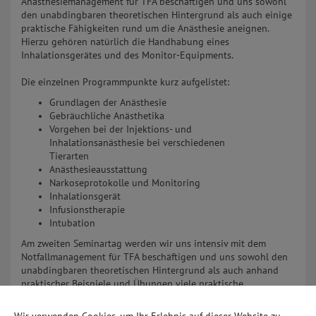
Anästhesiemanagement für TFA beschäftigen und uns sowohl
den unabdingbaren theoretischen Hintergrund als auch einige
praktische Fähigkeiten rund um die Anästhesie aneignen.
Hierzu gehören natürlich die Handhabung eines
Inhalationsgerätes und des Monitor-Equipments.
Die einzelnen Programmpunkte kurz aufgelistet:
Grundlagen der Anästhesie
Gebräuchliche Anästhetika
Vorgehen bei der Injektions- und
Inhalationsanästhesie bei verschiedenen
Tierarten
Anästhesieausstattung
Narkoseprotokolle und Monitoring
Inhalationsgerät
Infusionstherapie
Intubation
Am zweiten Seminartag werden wir uns intensiv mit dem
Notfallmanagement für TFA beschäftigen und uns sowohl den
unabdingbaren theoretischen Hintergrund als auch anhand
praktischer Beispiele und Übungen viele praktische
Fähigkeiten rund um den Notfall in der Kleintierpraxis
aneignen. Hierzu gehört auch das Verhalten bei der manchmal