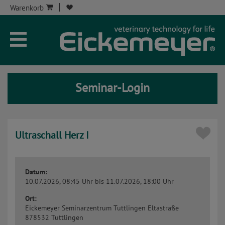
Warenkorb
Unternehmen
Aktuelles
Seminar-Login
Seminare
Service
Ultraschall Herz I
Onlineshop
Kontakt
Datum:
10.07.2026, 08:45 Uhr
bis 11.07.2026, 18:00 Uhr
Seminar-Kont
Ort:
Eickemeyer Seminarzentrum Tuttlingen
Eltastraße
8
78532 Tuttlingen