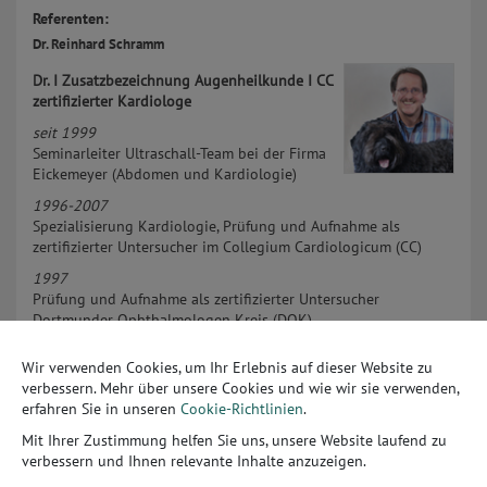
Referenten:
Dr. Reinhard Schramm
Dr. I Zusatzbezeichnung Augenheilkunde I CC
zertifizierter Kardiologe
seit 1999
Seminarleiter Ultraschall-Team bei der Firma
Eickemeyer (Abdomen und Kardiologie)
1996-2007
Spezialisierung Kardiologie, Prüfung und Aufnahme als
zertifizierter Untersucher im Collegium Cardiologicum (CC)
1997
Prüfung und Aufnahme als zertifizierter Untersucher
Dortmunder Ophthalmologen Kreis (DOK)
1994-2000
Wir verwenden Cookies, um Ihr Erlebnis auf dieser Website zu
Spezialisierung Innere Medizin, Zertifikat Untersucher PKD bei
verbessern. Mehr über unsere Cookies und wie wir sie verwenden,
Katzen
erfahren Sie in unseren
Cookie-Richtlinien
.
1988-1994
Mit Ihrer Zustimmung helfen Sie uns, unsere Website laufend zu
Spezialisierung Ophthalmologie und Zusatzbezeichnung
verbessern und Ihnen relevante Inhalte anzuzeigen.
Augenheilkunde
Mitgliedschaft AKVO (Zuchtuntersuchung erbliche