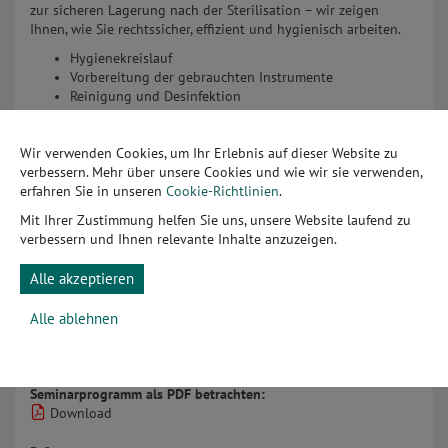
zur sicheren Lagerung nach der Sterilisation – wir zeigen
Ihnen, wie Sie rechtssicher, effizient und hygienisch arbeiten.
Hygienekreislauf
Vorbereitung der gebrauchten Instrumente
Reinigung und Desinfektion
Das Ultraschallbad im Hygienekreislauf
Kontrolle, Pflege und Verpackung des Sterilguts
Wir verwenden Cookies, um Ihr Erlebnis auf dieser Website zu
Sterilisation mit Heißluft oder Dampf
verbessern. Mehr über unsere Cookies und wie wir sie verwenden,
Sterile Lagerung von Instrumenten
erfahren Sie in unseren
Cookie-Richtlinien
.
Zielgruppe:
Mit Ihrer Zustimmung helfen Sie uns, unsere Website laufend zu
Dieses Webinar richtet sich an alle, die mit dem Thema der
verbessern und Ihnen relevante Inhalte anzuzeigen.
Instrumentenaufbereitung und Hygieneprozesse betraut sind.
Alle akzeptieren
Seminarziel:
Alle ablehnen
Ziel des Seminars ist, die eigene Aufbereitungsroutine bewusst
zu überdenken und zu optimieren!
Seminarprogramm als PDF betrachten:
Download