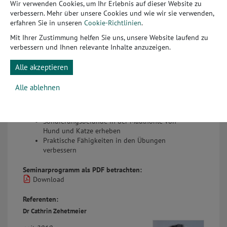
Wir verwenden Cookies, um Ihr Erlebnis auf dieser Website zu
vorhanden oder mindestens in
verbessern. Mehr über unsere Cookies und wie wir sie verwenden,
naher Planung sein.
erfahren Sie in unseren
Cookie-Richtlinien
.
Seminarziel:
Mit Ihrer Zustimmung helfen Sie uns, unsere Website laufend zu
Erlernen der wichtigsten anatomischen
verbessern und Ihnen relevante Inhalte anzuzeigen.
Grundlagen für eine optimale
Zahnbehandlung
Alle akzeptieren
Kenntnisse über die korrekte Positionierung
der dentalen Röntgenröhre für
Alle ablehnen
aussagekräftige Röntgenbilder
Wissen, wann und wie Parallel- und
Halbwinkeltechniken eingesetzt werden
Sondierungsbefunde in der Maulhöhle von
Hund und Katze erheben
Praktische Fähigkeiten in den Übungen
verbessern
Seminarprogramm als PDF betrachten:
Download
Referenten:
Dr Cathrin Zehetmeier