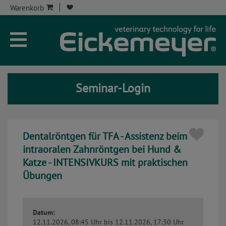
Warenkorb
Unternehmen
Aktuelles
Seminar-Login
Seminare
Service
Dentalröntgen für TFA - Assistenz beim
Onlineshop
intraoralen Zahnröntgen bei Hund &
Katze - INTENSIVKURS mit praktischen
Kontakt
Übungen
Seminar-Kont
Datum:
12.11.2026, 08:45 Uhr
bis 12.11.2026, 17:30 Uhr