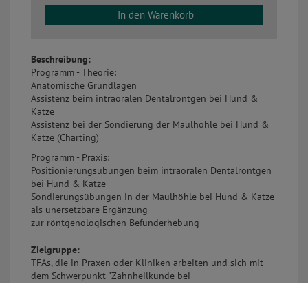
In den Warenkorb
Beschreibung:
Programm - Theorie:
Anatomische Grundlagen
Assistenz beim intraoralen Dentalröntgen bei Hund &
Katze
Assistenz bei der Sondierung der Maulhöhle bei Hund &
Katze (Charting)
Programm - Praxis:
Positionierungsübungen beim intraoralen Dentalröntgen
bei Hund & Katze
Sondierungsübungen in der Maulhöhle bei Hund & Katze
als unersetzbare Ergänzung
zur röntgenologischen Befunderhebung
Zielgruppe:
TFAs, die in Praxen oder Kliniken arbeiten und sich mit
dem Schwerpunkt "Zahnheilkunde bei
Hund & Katze" näher befassen wollen oder es bereits tun.
Idealerweise sollte ein dentales Röntgengerät bereits