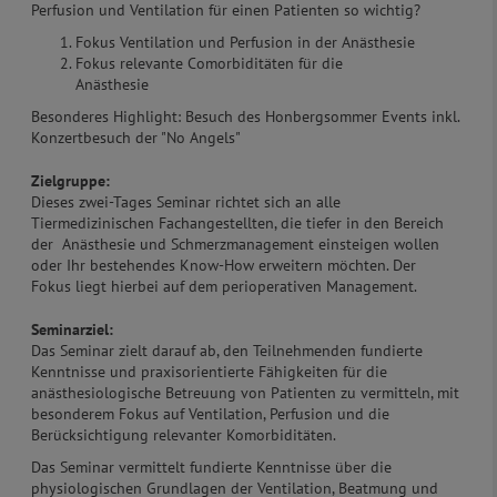
Perfusion und Ventilation für einen Patienten so wichtig?
Fokus Ventilation und Perfusion in der Anästhesie
Fokus relevante Comorbiditäten für die
Anästhesie
Besonderes Highlight: Besuch des Honbergsommer Events inkl.
Konzertbesuch der "No Angels"
Zielgruppe:
Dieses zwei-Tages Seminar richtet sich an alle
Tiermedizinischen Fachangestellten, die tiefer in den Bereich
der Anästhesie und Schmerzmanagement einsteigen wollen
oder Ihr bestehendes Know-How erweitern möchten. Der
Fokus liegt hierbei auf dem perioperativen Management.
Seminarziel:
Das Seminar zielt darauf ab, den Teilnehmenden fundierte
Kenntnisse und praxisorientierte Fähigkeiten für die
anästhesiologische Betreuung von Patienten zu vermitteln, mit
besonderem Fokus auf Ventilation, Perfusion und die
Berücksichtigung relevanter Komorbiditäten.
Das Seminar vermittelt fundierte Kenntnisse über die
physiologischen Grundlagen der Ventilation, Beatmung und