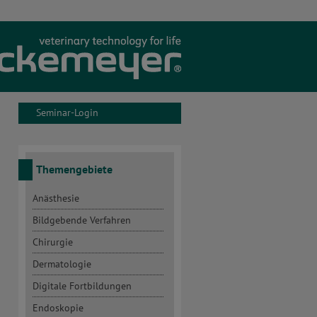
Unternehmen
Aktuelles
Seminar-Login
Seminare
Service
Themengebiete
Onlineshop
Anästhesie
Bildgebende Verfahren
Kontakt
Chirurgie
Dermatologie
Seminar-Konto
Digitale Fortbildungen
Endoskopie