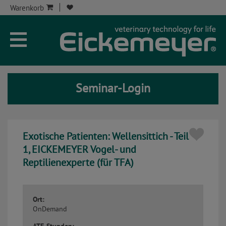
Warenkorb
Unternehmen
Aktuelles
Seminar-Login
Seminare
Service
Exotische Patienten: Wellensittich - Teil
Onlineshop
1, EICKEMEYER Vogel- und
Reptilienexperte (für TFA)
Kontakt
Seminar-Kont
Ort:
OnDemand