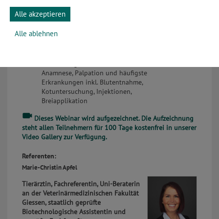
Seminarziel:
Alle akzeptieren
Betrachtung von Herkunft, Anatomie,
Physiologie und Besonderheiten von
Alle ablehnen
Wellensittichen
Spannende Einblicke in die Haltung,
Ernährung und das Verhalten
Behandlung von Wellensittichen u.a.
Anamnese, Palpation und häufigste
Erkrankungen inkl. Blutentnahme,
Kotuntersuchung, Injektionen,
Breiapplikation
Dieses Webinar wird aufgezeichnet. Die Aufzeichnung
steht allen Teilnehmern für 100 Tage kostenfrei
in unserer
Video Gallery
zur Verfügung.
Referenten:
Marie-Christin Apfel
Tierärztin, Fachreferentin,
Uni-Beraterin
an der Veterinärmedizinischen Fakultät
Giessen, staatlich geprüfte
Biotechnologische Assistentin und