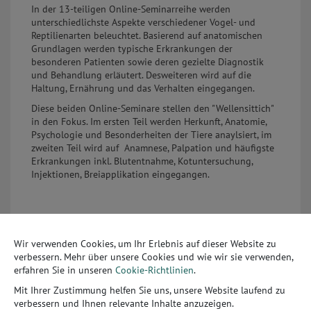
In der 13-teiligen Online-Seminarreihe werden
unterschiedlichste Aspekte verschiedener Vogel- und
Reptilienarten beleuchtet. Basierend auf anatomischen
Grundlagen werden typische Erkrankungen der
besonderen Patienten sowie deren gezielte Diagnostik
und Behandlung erläutert. Desweiteren wird auf die
Haltung, Ernährung und das Verhalten eingegangen.
Diese beiden Online-Seminare stellen den "Wellensittich"
in den Fokus. Im ersten Teil werden Herkunft, Anatomie,
Psychologie und Besonderheiten der Tiere anaylsiert, im
zweiten Teil wird auf
Anamnese, Palpation und häufigste
Erkrankungen inkl. Blutentnahme, Kotuntersuchung,
Injektionen, Breiapplikation eingegangen.
Zielgruppe:
Wir verwenden Cookies, um Ihr Erlebnis auf dieser Website zu
Diese Webinarreihe richtet sich an Tiermedizinische
verbessern. Mehr über unsere Cookies und wie wir sie verwenden,
Fachangestellte, die sich für exotische Patienten
erfahren Sie in unseren
Cookie-Richtlinien
.
interessieren und ihr Wissen erweitern oder auffrischen
wollen.
Mit Ihrer Zustimmung helfen Sie uns, unsere Website laufend zu
verbessern und Ihnen relevante Inhalte anzuzeigen.