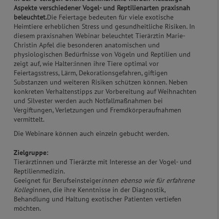
Aspekte verschiedener Vogel- und Reptilienarten praxisnah
beleuchtet.
Die Feiertage bedeuten für viele exotische
Heimtiere erheblichen Stress und gesundheitliche Risiken. In
diesem praxisnahen Webinar beleuchtet Tierärztin Marie-
Christin Apfel die besonderen anatomischen und
physiologischen Bedürfnisse von Vögeln und Reptilien und
zeigt auf, wie Halter:innen ihre Tiere optimal vor
Feiertagsstress, Lärm, Dekorationsgefahren, giftigen
Substanzen und weiteren Risiken schützen können. Neben
konkreten Verhaltenstipps zur Vorbereitung auf Weihnachten
und Silvester werden auch Notfallmaßnahmen bei
Vergiftungen, Verletzungen und Fremdkörperaufnahmen
vermittelt.
Die Webinare können auch einzeln gebucht werden.
Zielgruppe:
Tierärztinnen und Tierärzte mit Interesse an der Vogel- und
Reptilienmedizin.
Geeignet für Berufseinsteiger
innen ebenso wie für erfahrene
Kolleg
innen, die ihre Kenntnisse in der Diagnostik,
Behandlung und Haltung exotischer Patienten vertiefen
möchten.