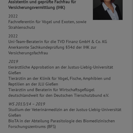
Assistentin und
geprüfte Fachfrau für
Versicherungsvermittlung (IHK)
2022
Fachreferentin für Vögel und Exoten, sowie
Strahlenschutz
2022
Uni-Team-Beraterin für die TVD Finanz GmbH & Co. KG
Anerkannte Sachkundeprüfung §34d der IHK zur
Versicherungsfachfrau
2019
tierärztliche Approbation an der Justus-Liebig-Universität
Gießen
Tierärztin an der Klinik für Vögel, Fische, Amphibien und
Reptilien an der JLU Gießen
Tierärztin und Beraterin für Wirtschaftsgeflügel
deutschlandweit für den Deutschen Tierschutzbund e.V.
WS 2013/14 – 2019
Studium der Veterinärmedizin an der Justus-Liebig-Universität
Gießen
BioTA in der Abteilung Parasitologie des Biomedizinischen
Forschungszentrums (BFS)