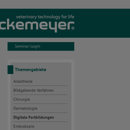
Unternehmen
Aktuelles
Seminar-Login
Seminare
Service
Themengebiete
Onlineshop
Anästhesie
Bildgebende Verfahren
Kontakt
Chirurgie
Dermatologie
Seminar-Konto
Digitale Fortbildungen
Endoskopie